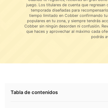
juego. Los titulares de cuenta que regresan
temporada diseñadas para recompensarlos
tiempo limitado en Cobber confirmando tu p
populares en tu zona, y siempre tendrás acce
Cobber sin ningún desorden ni confusión. Revi
que haces y aprovechar al máximo cada oferta
podrás a
Tabla de contenidos