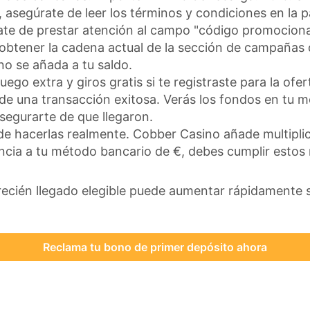
, asegúrate de leer los términos y condiciones en l
e de prestar atención al campo "código promocional".
btener la cadena actual de la sección de campañas d
no se añada a tu saldo.
uego extra y giros gratis si te registraste para la of
e una transacción exitosa. Verás los fondos en tu m
asegurarte de que llegaron.
 de hacerlas realmente. Cobber Casino añade multipli
ancia a tu método bancario de €, debes cumplir estos 
recién llegado elegible puede aumentar rápidamente s
Reclama tu bono de primer depósito ahora