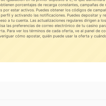
 obtienen porcentajes de recarga constantes, campañas de r
 por estar activos. Puedes obtener los códigos de campa
erfil y activando las notificaciones. Puedes depositar y r
so a tu cuenta. Las actualizaciones regulares dirigen a los 
sa las preferencias de correo electrónico de tu casino par
. Para ver los términos de cada oferta, ve al panel de cont
veriguar cómo apostar, quién puede usar la oferta y cuándo