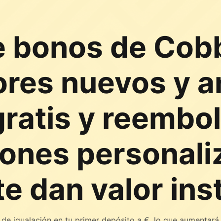
e bonos de Cob
ores nuevos y a
gratis y reembo
ones personali
e dan valor in
 de igualación en tu primer depósito a €, lo que aumentará t