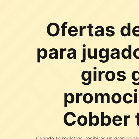
Ofertas d
para jugad
giros 
promoci
Cobber t
Cuando te registres, recibirás un gran bono