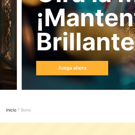
¡Manten
Brillante
Juega ahora
Inicio
Bono