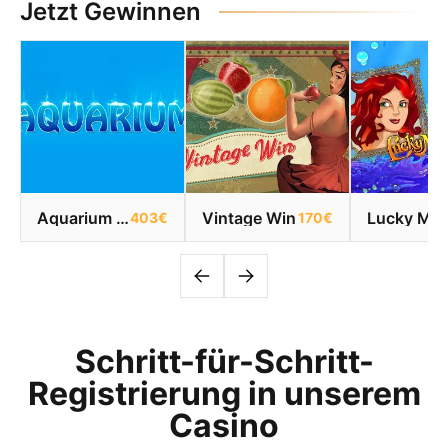
Jetzt Gewinnen
Aquarium Hd
Vintage Win
L
403€
170€
Schritt-für-Schritt-
Registrierung in unserem
Casino