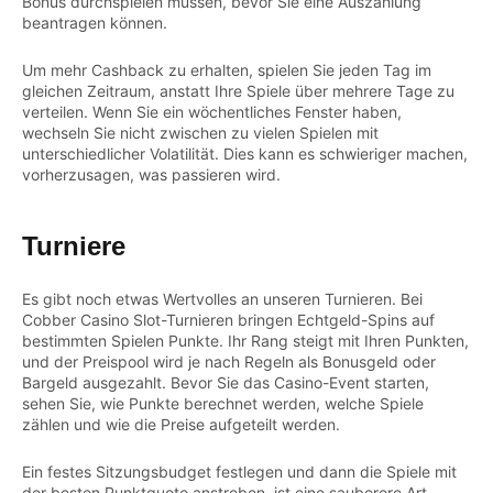
Bonus durchspielen müssen, bevor Sie eine Auszahlung
beantragen können.
Um mehr Cashback zu erhalten, spielen Sie jeden Tag im
gleichen Zeitraum, anstatt Ihre Spiele über mehrere Tage zu
verteilen. Wenn Sie ein wöchentliches Fenster haben,
wechseln Sie nicht zwischen zu vielen Spielen mit
unterschiedlicher Volatilität. Dies kann es schwieriger machen,
vorherzusagen, was passieren wird.
Turniere
Es gibt noch etwas Wertvolles an unseren Turnieren. Bei
Cobber Casino Slot-Turnieren bringen Echtgeld-Spins auf
bestimmten Spielen Punkte. Ihr Rang steigt mit Ihren Punkten,
und der Preispool wird je nach Regeln als Bonusgeld oder
Bargeld ausgezahlt. Bevor Sie das Casino-Event starten,
sehen Sie, wie Punkte berechnet werden, welche Spiele
zählen und wie die Preise aufgeteilt werden.
Ein festes Sitzungsbudget festlegen und dann die Spiele mit
der besten Punktquote anstreben, ist eine sauberere Art,