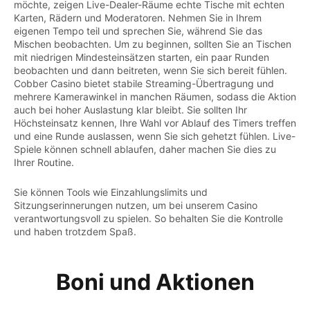
möchte, zeigen Live-Dealer-Räume echte Tische mit echten
Karten, Rädern und Moderatoren. Nehmen Sie in Ihrem
eigenen Tempo teil und sprechen Sie, während Sie das
Mischen beobachten. Um zu beginnen, sollten Sie an Tischen
mit niedrigen Mindesteinsätzen starten, ein paar Runden
beobachten und dann beitreten, wenn Sie sich bereit fühlen.
Cobber Casino bietet stabile Streaming-Übertragung und
mehrere Kamerawinkel in manchen Räumen, sodass die Aktion
auch bei hoher Auslastung klar bleibt. Sie sollten Ihr
Höchsteinsatz kennen, Ihre Wahl vor Ablauf des Timers treffen
und eine Runde auslassen, wenn Sie sich gehetzt fühlen. Live-
Spiele können schnell ablaufen, daher machen Sie dies zu
Ihrer Routine.
Sie können Tools wie Einzahlungslimits und
Sitzungserinnerungen nutzen, um bei unserem Casino
verantwortungsvoll zu spielen. So behalten Sie die Kontrolle
und haben trotzdem Spaß.
Boni und Aktionen