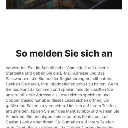
So melden Sie sich an
Verwenden Sie die Schaltfläche „Anmelden“ auf unserer
Startseite und geben Sie die E-Mail-Adresse und das
Passwort ein, die Sie bei der Registrierung erstellt haben.
Denken Sie daran, Ihre Informationen privat zu halten. Wenn
Sie aus Kanada kommen und spielen möchten, sollten Sie
unsere offizielle Adresse als Lesezeichen speichern und
Cobber Casino nur über dieses Lesezeichen öffnen, um
gefälschte Seiten zu vermeiden. Um sich auf Ihrem Telefon
anzumelden, tippen Sie auf das Menüsymbol und wählen Sie
Anmelden. Sie benötigen kein separates Konto, um zur
Casino-Lobby oder Ihrem C$-Guthaben auf Ihrem Telefon
oder Computer zu gelangen, da Cobber Casino die Felder