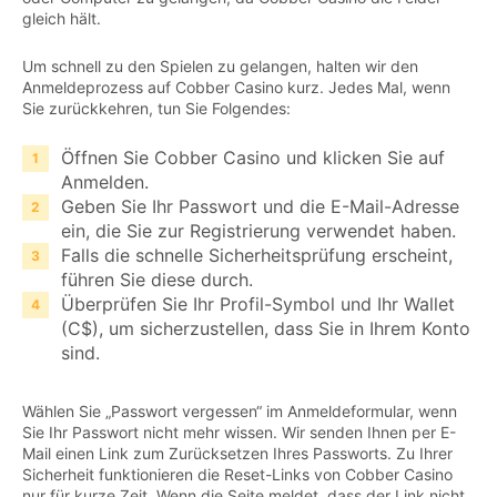
gleich hält.
Um schnell zu den Spielen zu gelangen, halten wir den
Anmeldeprozess auf Cobber Casino kurz. Jedes Mal, wenn
Sie zurückkehren, tun Sie Folgendes:
Öffnen Sie Cobber Casino und klicken Sie auf
Anmelden.
Geben Sie Ihr Passwort und die E-Mail-Adresse
ein, die Sie zur Registrierung verwendet haben.
Falls die schnelle Sicherheitsprüfung erscheint,
führen Sie diese durch.
Überprüfen Sie Ihr Profil-Symbol und Ihr Wallet
(C$), um sicherzustellen, dass Sie in Ihrem Konto
sind.
Wählen Sie „Passwort vergessen“ im Anmeldeformular, wenn
Sie Ihr Passwort nicht mehr wissen. Wir senden Ihnen per E-
Mail einen Link zum Zurücksetzen Ihres Passworts. Zu Ihrer
Sicherheit funktionieren die Reset-Links von Cobber Casino
nur für kurze Zeit. Wenn die Seite meldet, dass der Link nicht