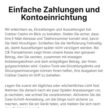
Einfache Zahlungen und
Kontoeinrichtung
Wir erleichtern es, Einzahlungen und Auszahlungen bei
Cobber Casino im Blick zu behalten. Stellen Sie sicher, dass
Ihre E-Mail-Adresse und Telefonnummer korrekt sind, bevor
Sie Geld hinzufügen. Schließen Sie die Verifizierung frühzeitig
ab, damit Auszahlungen später nicht verzögert werden. Bei
C$-Transaktionen zeigt Ihnen unsere Kasse den genauen
Betrag, den Sie senden, zusammen mit etwaigen
Anbietergebühren und dem endgültigen Betrag, der Ihnen
gutgeschrieben wird. Casino-Tools wie Einzahlungslimits und
Sitzungserinnerungen können Ihnen helfen, Ihre Ausgaben bei
Cobber Casino im Griff zu behalten.
Legen Sie zuerst ein tägliches oder wöchentliches Limit fest.
Nehmen Sie danach nach ein paar Spielen Anpassungen vor,
je nachdem, wie schnell Sie vorankommen. Aktivieren Sie die
Zwei-Schritt-Anmeldung, um die Dinge noch sicherer zu
machen, wenn Sie ein Gerät teilen, und melden Sie sich nach