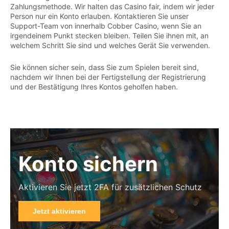
Zahlungsmethode. Wir halten das Casino fair, indem wir jeder
Person nur ein Konto erlauben. Kontaktieren Sie unser
Support-Team von innerhalb Cobber Casino, wenn Sie an
irgendeinem Punkt stecken bleiben. Teilen Sie ihnen mit, an
welchem Schritt Sie sind und welches Gerät Sie verwenden.
Sie können sicher sein, dass Sie zum Spielen bereit sind,
nachdem wir Ihnen bei der Fertigstellung der Registrierung
und der Bestätigung Ihres Kontos geholfen haben.
Konto sichern
Aktivieren Sie jetzt 2FA für zusätzlichen Schutz
Jetzt aktivieren