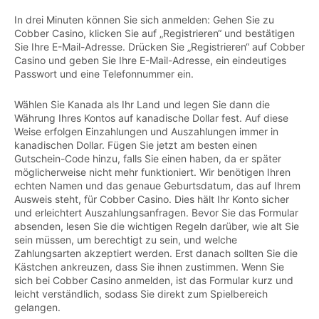
In drei Minuten können Sie sich anmelden: Gehen Sie zu
Cobber Casino, klicken Sie auf „Registrieren“ und bestätigen
Sie Ihre E-Mail-Adresse. Drücken Sie „Registrieren“ auf Cobber
Casino und geben Sie Ihre E-Mail-Adresse, ein eindeutiges
Passwort und eine Telefonnummer ein.
Wählen Sie Kanada als Ihr Land und legen Sie dann die
Währung Ihres Kontos auf kanadische Dollar fest. Auf diese
Weise erfolgen Einzahlungen und Auszahlungen immer in
kanadischen Dollar. Fügen Sie jetzt am besten einen
Gutschein-Code hinzu, falls Sie einen haben, da er später
möglicherweise nicht mehr funktioniert. Wir benötigen Ihren
echten Namen und das genaue Geburtsdatum, das auf Ihrem
Ausweis steht, für Cobber Casino. Dies hält Ihr Konto sicher
und erleichtert Auszahlungsanfragen. Bevor Sie das Formular
absenden, lesen Sie die wichtigen Regeln darüber, wie alt Sie
sein müssen, um berechtigt zu sein, und welche
Zahlungsarten akzeptiert werden. Erst danach sollten Sie die
Kästchen ankreuzen, dass Sie ihnen zustimmen. Wenn Sie
sich bei Cobber Casino anmelden, ist das Formular kurz und
leicht verständlich, sodass Sie direkt zum Spielbereich
gelangen.