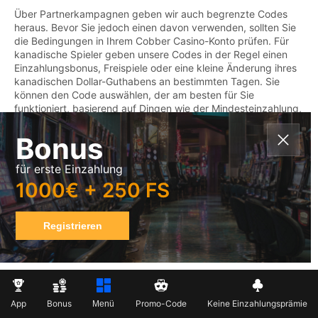
Über Partnerkampagnen geben wir auch begrenzte Codes
heraus. Bevor Sie jedoch einen davon verwenden, sollten Sie
die Bedingungen in Ihrem Cobber Casino-Konto prüfen. Für
kanadische Spieler geben unsere Codes in der Regel einen
Einzahlungsbonus, Freispiele oder eine kleine Änderung ihres
kanadischen Dollar-Guthabens an bestimmten Tagen. Sie
können den Code auswählen, der am besten für Sie
funktioniert, basierend auf Dingen wie der Mindesteinzahlung,
den berechtigten Spielen und dem Zeitrahmen.
Bonus
So erhalten Sie gültige Gutschein-
für erste Einzahlung
1000€ + 250 FS
Codes
Bei Cobber Casino mögen wir es einfach. Der schnellste Weg,
Registrieren
einen Code zu erhalten, ist, die Aktionsseite aufzusuchen und
nach dem neuesten Code-Banner zu suchen.
Mögen Sie unsere E-Mails und stellen Sie sicher, dass Ihre
Benachrichtigungseinstellungen aktiviert sind, wenn Sie
App
Bonus
Promo-Code
Keine Einzahlungsprämie
Menü
Codes wünschen, die nicht öffentlich angezeigt werden.