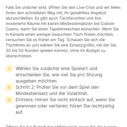
Falls Sie unsicher sind, öffnen Sie den Live-Chat und wir teilen
Ihnen den schnellsten Weg mit, Ihr gewähltes Angebot
abzuschließen. Es gibt auch Tischfavoriten und live
moderierte Räume mit klaren Mindesteinsätzen bei Cobber
Casino, wenn Sie einen Tapetenwechsel wünschen. Wenn Sie
in Kanada einen weniger besuchten Tisch finden möchten,
versuchen Sie es früher am Tag. Schauen Sie sich die
Tischlimits an und wählen Sie eine Einsatzgröße, mit der Sie
30 bis 50 Runden spielen können, ohne Ihr Budget zu
überschreiten.
Wählen Sie zunächst eine Spielart und
entscheiden Sie, wie viel Sie pro Sitzung
ausgeben möchten.
Schritt 2: Prüfen Sie vor dem Spiel den
Mindesteinsatz und die Volatilität.
Drittens: Hören Sie nicht einfach auf, wenn Sie
gewinnen oder verlieren; hören Sie rechtzeitig
auf.
Öffnen Sie bei Bedarf den Hilfebereich, lesen Sie die kurzen