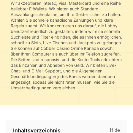
Wir akzeptieren Interac, Visa, Mastercard und eine Reihe
beliebter E-Wallets. Wir bieten auch Standard-
Auszahlungsschecks an, um Ihre Gelder sicher zu halten.
Wählen Sie schnelle kanadische Zahlungen und klare
Regeln zuerst. Wir konzentrieren uns darauf, die Lobby
benutzerfreundlich zu gestalten, indem wir eine schnelle
Suchleiste und Filter einbinden, die es Ihnen ermöglichen,
schnell zu Slots, Live-Tischen und Jackpots zu gelangen.
Sie können auf Cobber Casino Online Kanada sowohl
über Ihren Computer als auch über Ihr Telefon zugreifen.
Die Seiten sind responsiv, und die Konto-Tools erleichtern
das Einzahlen und Abheben von Geld. Wir bieten Live-
Chat- und E-Mail-Support, und die Allgemeinen
Geschäftsbedingungen jedes Bonus werden daneben
angezeigt, sodass Sie nicht raten müssen, wie Sie die
Umsatzbedingungen vergleichen.
Inhaltsverzeichnis
Hide