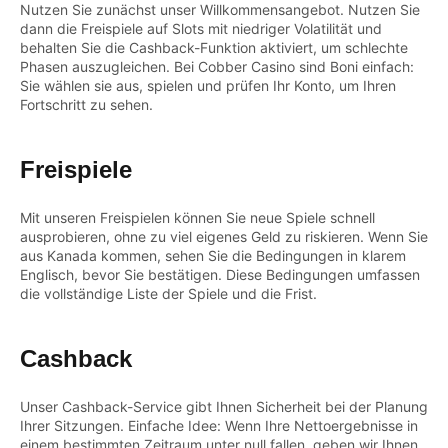
Nutzen Sie zunächst unser Willkommensangebot. Nutzen Sie
dann die Freispiele auf Slots mit niedriger Volatilität und
behalten Sie die Cashback-Funktion aktiviert, um schlechte
Phasen auszugleichen. Bei Cobber Casino sind Boni einfach:
Sie wählen sie aus, spielen und prüfen Ihr Konto, um Ihren
Fortschritt zu sehen.
Freispiele
Mit unseren Freispielen können Sie neue Spiele schnell
ausprobieren, ohne zu viel eigenes Geld zu riskieren. Wenn Sie
aus Kanada kommen, sehen Sie die Bedingungen in klarem
Englisch, bevor Sie bestätigen. Diese Bedingungen umfassen
die vollständige Liste der Spiele und die Frist.
Cashback
Unser Cashback-Service gibt Ihnen Sicherheit bei der Planung
Ihrer Sitzungen. Einfache Idee: Wenn Ihre Nettoergebnisse in
einem bestimmten Zeitraum unter null fallen, geben wir Ihnen