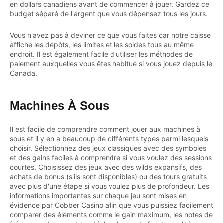
en dollars canadiens avant de commencer à jouer. Gardez ce
budget séparé de l'argent que vous dépensez tous les jours.
Vous n'avez pas à deviner ce que vous faites car notre caisse
affiche les dépôts, les limites et les soldes tous au même
endroit. Il est également facile d'utiliser les méthodes de
paiement auxquelles vous êtes habitué si vous jouez depuis le
Canada.
Machines À Sous
Il est facile de comprendre comment jouer aux machines à
sous et il y en a beaucoup de différents types parmi lesquels
choisir. Sélectionnez des jeux classiques avec des symboles
et des gains faciles à comprendre si vous voulez des sessions
courtes. Choisissez des jeux avec des wilds expansifs, des
achats de bonus (s'ils sont disponibles) ou des tours gratuits
avec plus d'une étape si vous voulez plus de profondeur. Les
informations importantes sur chaque jeu sont mises en
évidence par Cobber Casino afin que vous puissiez facilement
comparer des éléments comme le gain maximum, les notes de