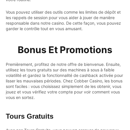
Vous pouvez utiliser des outils comme les limites de dépôt et
les rappels de session pour vous aider à jouer de manière
responsable dans notre casino. De cette façon, vous pouvez
garder le contrôle tout en vous amusant.
Bonus Et Promotions
Premièrement, profitez de notre offre de bienvenue. Ensuite,
utilisez les tours gratuits sur des machines à sous à faible
volatilité et gardez la fonctionnalité de cashback activée pour
lisser les mauvaises périodes. Chez Cobber Casino, les bonus
sont faciles : vous choisissez simplement de les obtenir, vous
jouez et vous vérifiez votre compte pour voir comment vous
vous en sortez.
Tours Gratuits