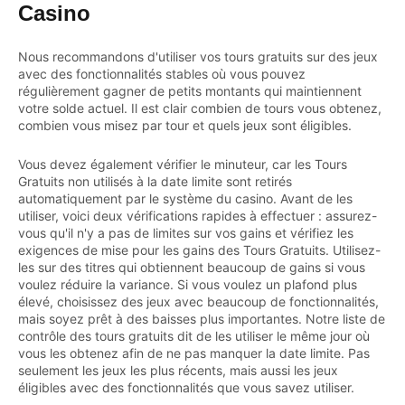
Casino
Nous recommandons d'utiliser vos tours gratuits sur des jeux
avec des fonctionnalités stables où vous pouvez
régulièrement gagner de petits montants qui maintiennent
votre solde actuel. Il est clair combien de tours vous obtenez,
combien vous misez par tour et quels jeux sont éligibles.
Vous devez également vérifier le minuteur, car les Tours
Gratuits non utilisés à la date limite sont retirés
automatiquement par le système du casino. Avant de les
utiliser, voici deux vérifications rapides à effectuer : assurez-
vous qu'il n'y a pas de limites sur vos gains et vérifiez les
exigences de mise pour les gains des Tours Gratuits. Utilisez-
les sur des titres qui obtiennent beaucoup de gains si vous
voulez réduire la variance. Si vous voulez un plafond plus
élevé, choisissez des jeux avec beaucoup de fonctionnalités,
mais soyez prêt à des baisses plus importantes. Notre liste de
contrôle des tours gratuits dit de les utiliser le même jour où
vous les obtenez afin de ne pas manquer la date limite. Pas
seulement les jeux les plus récents, mais aussi les jeux
éligibles avec des fonctionnalités que vous savez utiliser.