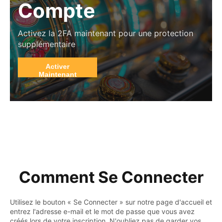
Compte
Activez la 2FA maintenant pour une protection
supplémentaire
Activer
Maintenant
Comment Se Connecter
Utilisez le bouton « Se Connecter » sur notre page d'accueil et
entrez l'adresse e-mail et le mot de passe que vous avez
créés lors de votre inscription. N'oubliez pas de garder vos