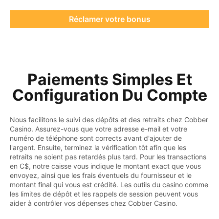
Réclamer votre bonus
Paiements Simples Et
Configuration Du Compte
Nous facilitons le suivi des dépôts et des retraits chez Cobber
Casino. Assurez-vous que votre adresse e-mail et votre
numéro de téléphone sont corrects avant d'ajouter de
l'argent. Ensuite, terminez la vérification tôt afin que les
retraits ne soient pas retardés plus tard. Pour les transactions
en C$, notre caisse vous indique le montant exact que vous
envoyez, ainsi que les frais éventuels du fournisseur et le
montant final qui vous est crédité. Les outils du casino comme
les limites de dépôt et les rappels de session peuvent vous
aider à contrôler vos dépenses chez Cobber Casino.