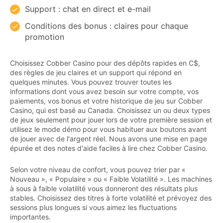
Support : chat en direct et e-mail
Conditions des bonus : claires pour chaque
promotion
Choisissez Cobber Casino pour des dépôts rapides en C$,
des règles de jeu claires et un support qui répond en
quelques minutes. Vous pouvez trouver toutes les
informations dont vous avez besoin sur votre compte, vos
paiements, vos bonus et votre historique de jeu sur Cobber
Casino, qui est basé au Canada. Choisissez un ou deux types
de jeux seulement pour jouer lors de votre première session et
utilisez le mode démo pour vous habituer aux boutons avant
de jouer avec de l'argent réel. Nous avons une mise en page
épurée et des notes d'aide faciles à lire chez Cobber Casino.
Selon votre niveau de confort, vous pouvez trier par «
Nouveau », « Populaire » ou « Faible Volatilité ». Les machines
à sous à faible volatilité vous donneront des résultats plus
stables. Choisissez des titres à forte volatilité et prévoyez des
sessions plus longues si vous aimez les fluctuations
importantes.