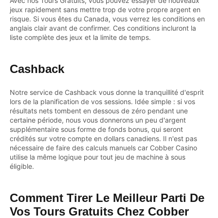
Avec nos Tours Gratuits, vous pouvez essayer de nouveaux
jeux rapidement sans mettre trop de votre propre argent en
risque. Si vous êtes du Canada, vous verrez les conditions en
anglais clair avant de confirmer. Ces conditions incluront la
liste complète des jeux et la limite de temps.
Cashback
Notre service de Cashback vous donne la tranquillité d'esprit
lors de la planification de vos sessions. Idée simple : si vos
résultats nets tombent en dessous de zéro pendant une
certaine période, nous vous donnerons un peu d'argent
supplémentaire sous forme de fonds bonus, qui seront
crédités sur votre compte en dollars canadiens. Il n'est pas
nécessaire de faire des calculs manuels car Cobber Casino
utilise la même logique pour tout jeu de machine à sous
éligible.
Comment Tirer Le Meilleur Parti De
Vos Tours Gratuits Chez Cobber