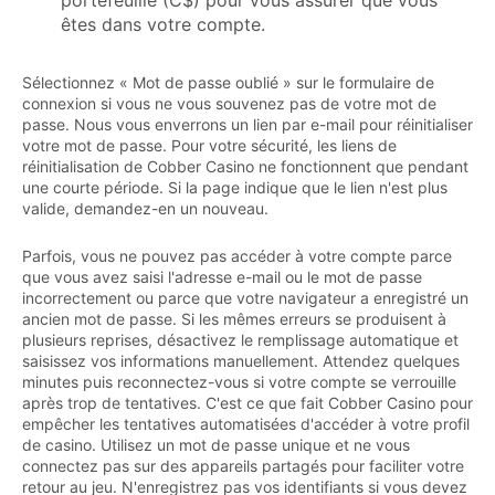
portefeuille (C$) pour vous assurer que vous
êtes dans votre compte.
Sélectionnez « Mot de passe oublié » sur le formulaire de
connexion si vous ne vous souvenez pas de votre mot de
passe. Nous vous enverrons un lien par e-mail pour réinitialiser
votre mot de passe. Pour votre sécurité, les liens de
réinitialisation de Cobber Casino ne fonctionnent que pendant
une courte période. Si la page indique que le lien n'est plus
valide, demandez-en un nouveau.
Parfois, vous ne pouvez pas accéder à votre compte parce
que vous avez saisi l'adresse e-mail ou le mot de passe
incorrectement ou parce que votre navigateur a enregistré un
ancien mot de passe. Si les mêmes erreurs se produisent à
plusieurs reprises, désactivez le remplissage automatique et
saisissez vos informations manuellement. Attendez quelques
minutes puis reconnectez-vous si votre compte se verrouille
après trop de tentatives. C'est ce que fait Cobber Casino pour
empêcher les tentatives automatisées d'accéder à votre profil
de casino. Utilisez un mot de passe unique et ne vous
connectez pas sur des appareils partagés pour faciliter votre
retour au jeu. N'enregistrez pas vos identifiants si vous devez