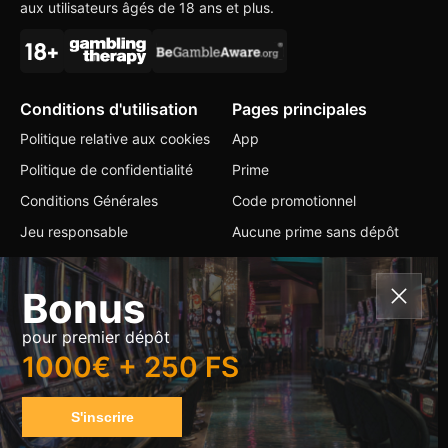
aux utilisateurs âgés de 18 ans et plus.
Conditions d'utilisation
Pages principales
Politique relative aux cookies
App
Politique de confidentialité
Prime
Conditions Générales
Code promotionnel
Jeu responsable
Aucune prime sans dépôt
Contacts
Bonus
+356 79725068
pour premier dépôt
info@cobbercasino.io
1000€ + 250 FS
Changer de langue
S'inscrire