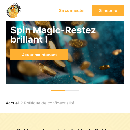
Se connecter
S'inscrire
Spin Magic-Restez
brillant !
Jouer maintenant
Accueil
Politique de confidentialité