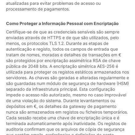
atualizadas para evitar problemas de acesso ou
processamento de pagamentos.
Como Proteger a Informação Pessoal com Encriptação
Certifique-se de que as credenciais sensíveis são sempre
enviadas através de HTTPS e de que são utilizados, pelo
menos, os protocolos TLS 1.2. Durante as etapas de
autenticação e registo, todos os campos de entrada que
tratam de nomes, moradas e detalhes de transações em €
são protegidos por encriptação assimétrica RSA de chave
pública de 2048 bits. A encriptação simétrica AES-256 é
utilizada para proteger os registos estáticos armazenados nos
servidores. As chaves são geradas e alteradas regularmente e
são guardadas num módulo de segurança de hardware (HSM)
separado da infraestrutura principal. Esta configuração
impede o acesso não autorizado, mesmo no caso improvável
de uma violação do sistema. Durante levantamentos ou
depósitos em €, os detalhes da gateway de pagamento
nunca são armazenados em registos ou ficheiros temporários.
Cada sessão recebe uma chave de encriptação única e é
terminada automaticamente após inatividade. Os registos de
auditoria confirmam que os arquivos de cópia de segurança
que contêm emails, preferências e definições de conta