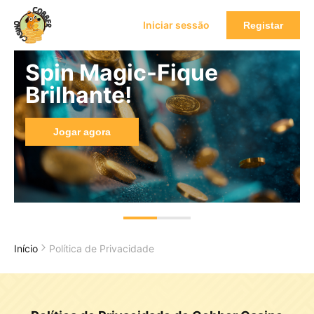
Iniciar sessão
Registar
Spin Magic-Fique
Brilhante!
Jogar agora
Início
Política de Privacidade