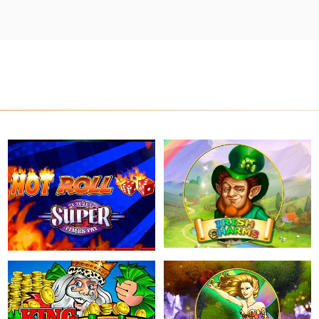
er Casino
asino
bber Casino
 dwuskładnikowe