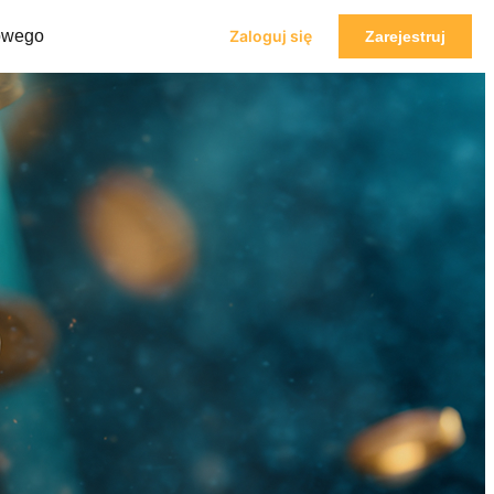
owego
Zaloguj się
Zarejestruj