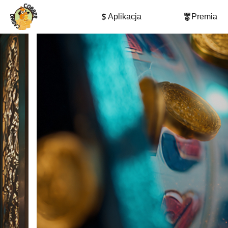
Aplikacja
Premia