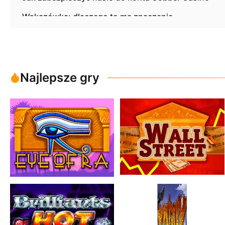
Wskazówka: dlaczego to ma znaczenie
Ważne informacje potrzebne do szybkiej rejestracji
Sprawdzanie tożsamości podczas rejestracji w Cobb
Jak odzyskać utracone dane logowania do Cobber C
Najlepsze gry
Kliknij link o treści „zapomniałeś hasła?”
Nie masz już dostępu do swojej poczty e-mail?
Zapomniałeś swojej nazwy użytkownika?
Po zalogowaniu zapoznaj się z pulpitem konta
Jak naprawić typowe problemy z logowaniem do Co
W Cobber Casino możesz włączyć uwierzytelnianie
Korzyści z włączenia 2FA dla Twojego konta kasyna