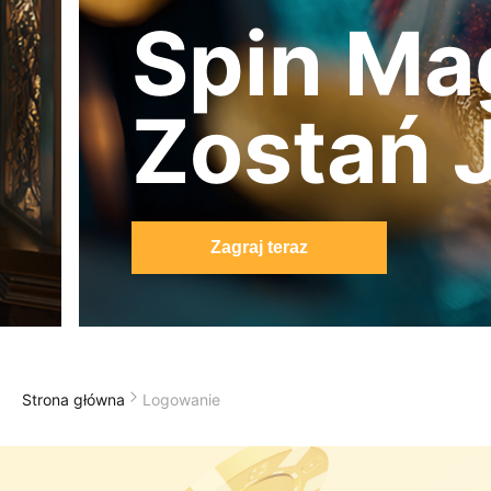
Spin Ma
Zostań 
Zagraj teraz
Strona główna
Logowanie