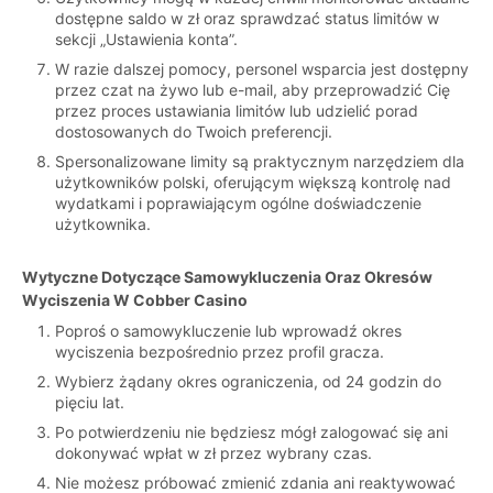
dostępne saldo w zł oraz sprawdzać status limitów w
sekcji „Ustawienia konta”.
W razie dalszej pomocy, personel wsparcia jest dostępny
przez czat na żywo lub e-mail, aby przeprowadzić Cię
przez proces ustawiania limitów lub udzielić porad
dostosowanych do Twoich preferencji.
Spersonalizowane limity są praktycznym narzędziem dla
użytkowników polski, oferującym większą kontrolę nad
wydatkami i poprawiającym ogólne doświadczenie
użytkownika.
Wytyczne Dotyczące Samowykluczenia Oraz Okresów
Wyciszenia W Cobber Casino
Poproś o samowykluczenie lub wprowadź okres
wyciszenia bezpośrednio przez profil gracza.
Wybierz żądany okres ograniczenia, od 24 godzin do
pięciu lat.
Po potwierdzeniu nie będziesz mógł zalogować się ani
dokonywać wpłat w zł przez wybrany czas.
Nie możesz próbować zmienić zdania ani reaktywować