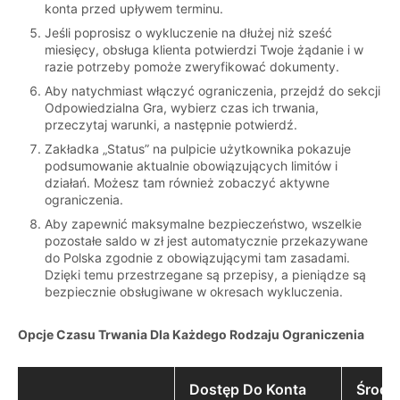
konta przed upływem terminu.
Jeśli poprosisz o wykluczenie na dłużej niż sześć
miesięcy, obsługa klienta potwierdzi Twoje żądanie i w
razie potrzeby pomoże zweryfikować dokumenty.
Aby natychmiast włączyć ograniczenia, przejdź do sekcji
Odpowiedzialna Gra, wybierz czas ich trwania,
przeczytaj warunki, a następnie potwierdź.
Zakładka „Status” na pulpicie użytkownika pokazuje
podsumowanie aktualnie obowiązujących limitów i
działań. Możesz tam również zobaczyć aktywne
ograniczenia.
Aby zapewnić maksymalne bezpieczeństwo, wszelkie
pozostałe saldo w zł jest automatycznie przekazywane
do Polska zgodnie z obowiązującymi tam zasadami.
Dzięki temu przestrzegane są przepisy, a pieniądze są
bezpiecznie obsługiwane w okresach wykluczenia.
Opcje Czasu Trwania Dla Każdego Rodzaju Ograniczenia
Dostęp Do Konta
Środki