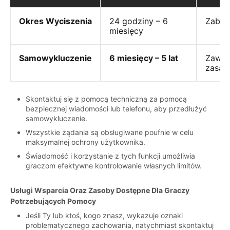
Okres Wyciszenia
24 godziny – 6
Zablo
miesięcy
Samowykluczenie
6 miesięcy – 5 lat
Zawie
zasad
Skontaktuj się z pomocą techniczną za pomocą
bezpiecznej wiadomości lub telefonu, aby przedłużyć
samowykluczenie.
Wszystkie żądania są obsługiwane poufnie w celu
maksymalnej ochrony użytkownika.
Świadomość i korzystanie z tych funkcji umożliwia
graczom efektywne kontrolowanie własnych limitów.
Usługi Wsparcia Oraz Zasoby Dostępne Dla Graczy
Potrzebujących Pomocy
Jeśli Ty lub ktoś, kogo znasz, wykazuje oznaki
problematycznego zachowania, natychmiast skontaktuj