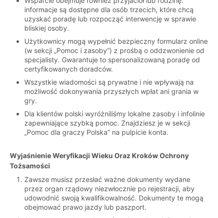
Wsparcie obejmuje również przyjaciół lub rodzinę:
informacje są dostępne dla osób trzecich, które chcą
uzyskać poradę lub rozpocząć interwencję w sprawie
bliskiej osoby.
Użytkownicy mogą wypełnić bezpieczny formularz online
(w sekcji „Pomoc i zasoby”) z prośbą o oddzwonienie od
specjalisty. Gwarantuje to spersonalizowaną poradę od
certyfikowanych doradców.
Wszystkie wiadomości są prywatne i nie wpływają na
możliwość dokonywania przyszłych wpłat ani grania w
gry.
Dla klientów polski wyróżniliśmy lokalne zasoby i infolinie
zapewniające szybką pomoc. Znajdziesz je w sekcji
„Pomoc dla graczy Polska” na pulpicie konta.
Wyjaśnienie Weryfikacji Wieku Oraz Kroków Ochrony
Tożsamości
Zawsze musisz przesłać ważne dokumenty wydane
przez organ rządowy niezwłocznie po rejestracji, aby
udowodnić swoją kwalifikowalność. Dokumenty te mogą
obejmować prawo jazdy lub paszport.