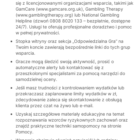
się z licencjonowanymi organizacjami wsparcia, takimi jak
GamCare (www.gamcare.org.uk), Gambling Therapy
(www.gamblingtherapy.org) lub National Gambling
Helpline (dzwoń 0808 8020 133 – bezpłatnie, dostępne
24/7). Usługi te oferują profesjonalne doradztwo i pomoc
w pełnej prywatności.
Stopka witryny oraz sekcja „Odpowiedzialna Gra” na
Twoim koncie zawierają bezpośrednie linki do tych grup
wsparcia.
Gracze mogą śledzić swoją aktywność, prosić o
automatyczne alerty lub kontaktować się z
przeszkolonymi specjalistami za pomocą narzędzi do
samodzielnej oceny.
Jeśli masz trudności z kontrolowaniem wydatków lub
przekraczasz zaplanowane limity wydatków w zł,
zdecydowanie zaleca się skontaktowanie z obsługą
klienta przez czat na żywo lub e-mail.
Uzyskaj szczegółowe materiały edukacyjne na temat
rozpoznawania wzorców ryzykownych zachowań oraz
znajdź praktyczne techniki samopomocy na stronie
Pomocy.